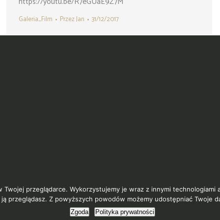
https://youtu.be/R7eGUaE9Z7M
Galeria_Film
Przez
Jan
31/12/2017
w Twojej przeglądarce. Wykorzystujemy je wraz z innymi technologiami
sób ją przeglądasz. Z powyższych powodów możemy udostępniać Twoje d
Zgoda
Polityka prywatności