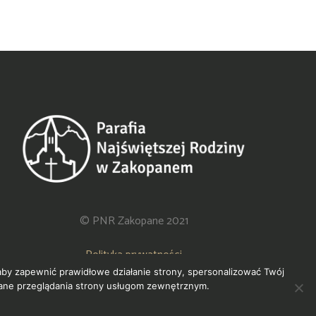
© PNR Zakopane 2021
Polityka prywatności
 aby zapewnić prawidłowe działanie strony, spersonalizować Twój
ane przeglądania strony usługom zewnętrznym.