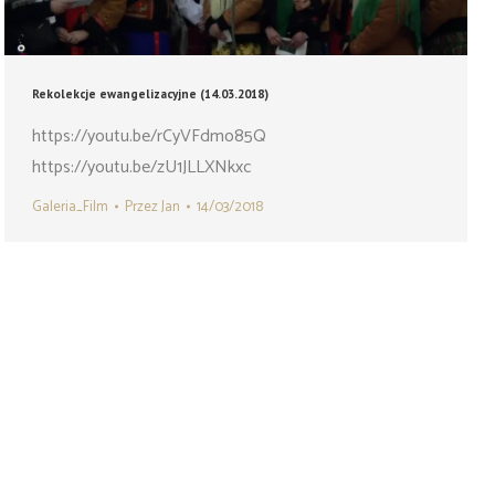
Rekolekcje ewangelizacyjne (14.03.2018)
https://youtu.be/rCyVFdmo85Q
https://youtu.be/zU1JLLXNkxc
Galeria_Film
Przez
Jan
14/03/2018