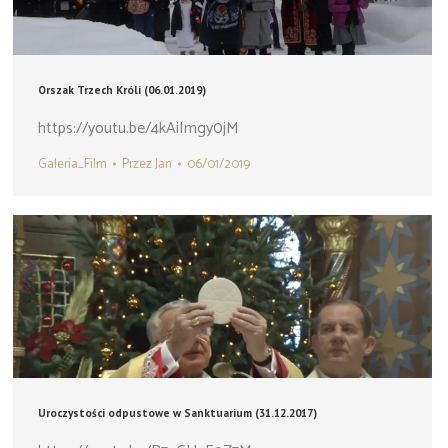
Orszak Trzech Króli (06.01.2019)
https://youtu.be/4kAiImgy0jM
Galeria_Film
Przez
Jan
06/01/2019
Uroczystości odpustowe w Sanktuarium (31.12.2017)