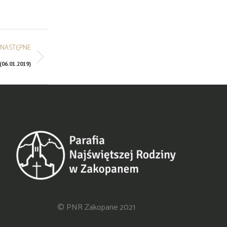
NASTĘPNE
(06.01.2019)
© PNR Zakopane 2021