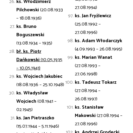
ks. Włodzimierz
27.08.1994)
Pilchowski
(20.08.1933
ks. Jan Fryźlewicz
– 18.08.1936)
(25.08.1992 –
ks. Bruno
27.08.1996)
Boguszewski
ks. Adam Włodarczyk
(13.08.1934 – 1935)
(4.09.1993 – 26.08.1995)
bł. ks. Piotr
ks. Marian Wanat
Dańkowski
(10.05.1935
(27.08.1993 –
– 10.05.1941)
27.06.1998)
ks. Wojciech
Jakubiec
ks. Tadeusz Tokarz
(18.08.1936 – 25.10.1948)
(27.08.1994 –
ks. Władysław
26.08.1997)
Wojciech
(08.1941 –
ks. Stanisław
02.1945)
Makowski
(27.08.1994 –
ks. Jan
Pietraszko
27.08.1996)
(15.07.1944 – 5.11.1946)
ks. Andrzej Grodecki