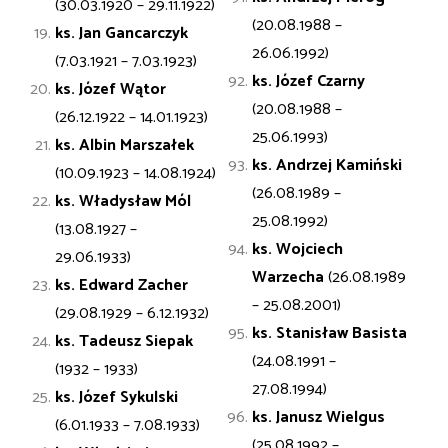
(30.03.1920 – 29.11.1922)
(20.08.1988 –
ks. Jan
Gancarczyk
26.06.1992)
(7.03.1921 – 7.03.1923)
ks. Józef Czarny
ks. Józef
Wątor
(20.08.1988 –
(26.12.1922 – 14.01.1923)
25.06.1993)
ks. Albin
Marszałek
ks. Andrzej Kamiński
(10.09.1923 – 14.08.1924)
(26.08.1989 –
ks. Władysław
Mól
25.08.1992)
(13.08.1927 –
ks. Wojciech
29.06.1933)
Warzecha
(26.08.1989
ks. Edward
Zacher
– 25.08.2001)
(29.08.1929 – 6.12.1932)
ks. Stanisław Basista
ks. Tadeusz
Siepak
(24.08.1991 –
(1932 – 1933)
27.08.1994)
ks. Józef
Sykulski
ks. Janusz Wielgus
(6.01.1933 – 7.08.1933)
(25.08.1992 –