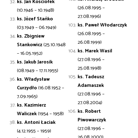
ks. Jan
Kościółek
(26.08.1995 –
(10.1946 – 10.1948)
27.08.1996)
ks. Józef
Stańko
ks. Paweł Włodarczyk
(03.1949 – 06.1949)
(26.08.1995 –
ks. Zbigniew
26.08.1999)
Stankowicz
(25.10.1948
ks. Marek Wasil
– 16.05.1952)
(27.08.1996 –
ks. Jakub
Jarosik
25.08.1998)
(08.1949 – 17.11.1955)
ks. Tadeusz
ks. Władysław
Adamaszek
Curzydło
(16.08.1952 –
(27.08.1996 –
7.09.1965)
27.08.2004)
ks. Kazimierz
ks. Robert
Waliczek
(1954 – 1958)
Piwowarczyk
ks. Antoni
Łaciak
(27.08.1996 –
(4.12.1955 – 1959)
26.08.2000)