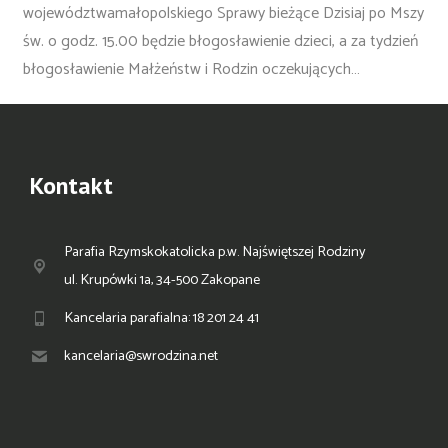
województwamałopolskiego Sprawy bieżące Dzisiaj po Mszy
św. o godz. 15.00 będzie błogosławienie dzieci, a za tydzień
błogosławienie Małżeństw i Rodzin oczekujących…
Kontakt
Parafia Rzymskokatolicka p.w. Najświętszej Rodziny
ul. Krupówki 1a, 34-500 Zakopane
Kancelaria parafialna: 18 201 24 41
kancelaria@swrodzina.net