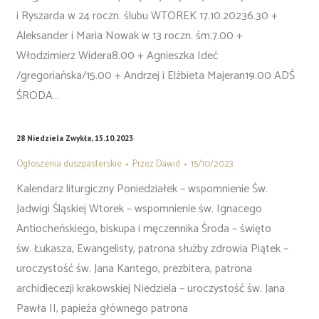
i Ryszarda w 24 roczn. ślubu WTOREK 17.10.20236.30 +
Aleksander i Maria Nowak w 13 roczn. śm.7.00 +
Włodzimierz Widera8.00 + Agnieszka Ideć
/gregoriańska/15.00 + Andrzej i Elżbieta Majeran19.00 ADŚ
ŚRODA…
28 Niedziela Zwykła, 15.10.2023
Ogłoszenia duszpasterskie
Przez
Dawid
15/10/2023
Kalendarz liturgiczny Poniedziałek – wspomnienie Św.
Jadwigi Śląskiej Wtorek – wspomnienie św. Ignacego
Antiocheńskiego, biskupa i męczennika Środa – święto
św. Łukasza, Ewangelisty, patrona służby zdrowia Piątek –
uroczystość św. Jana Kantego, prezbitera, patrona
archidiecezji krakowskiej Niedziela – uroczystość św. Jana
Pawła II, papieża głównego patrona