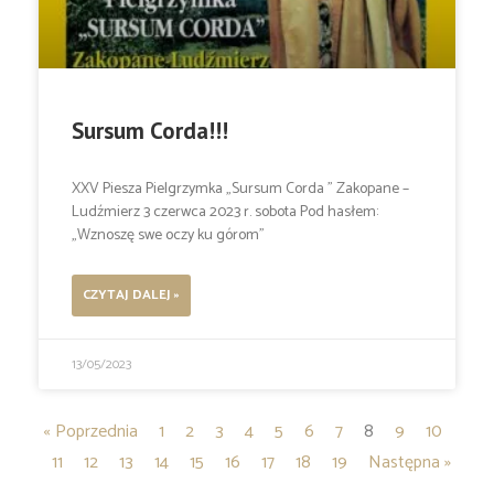
Sursum Corda!!!
XXV Piesza Pielgrzymka „Sursum Corda ” Zakopane –
Ludźmierz 3 czerwca 2023 r. sobota Pod hasłem:
„Wznoszę swe oczy ku górom”
CZYTAJ DALEJ »
13/05/2023
« Poprzednia
1
2
3
4
5
6
7
8
9
10
11
12
13
14
15
16
17
18
19
Następna »