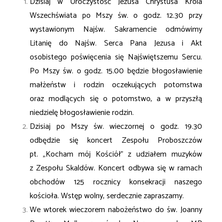
Dzisiaj w Uroczystość Jezusa Chrystusa Króla
Wszechświata po Mszy św. o godz. 12.30 przy
wystawionym Najśw. Sakramencie odmówimy
Litanię do Najśw. Serca Pana Jezusa i Akt
osobistego poświęcenia się Najświętszemu Sercu.
Po Mszy św. o godz. 15.00 będzie błogosławienie
małżeństw i rodzin oczekujących potomstwa
oraz modlących się o potomstwo, a w przyszłą
niedzielę błogosławienie rodzin.
Dzisiaj po Mszy św. wieczornej o godz. 19.30
odbędzie się koncert Zespołu Proboszczów
pt. „Kocham mój Kościół” z udziałem muzyków
z Zespołu Skaldów. Koncert odbywa się w ramach
obchodów 125 rocznicy konsekracji naszego
kościoła. Wstęp wolny, serdecznie zapraszamy.
We wtorek wieczorem nabożeństwo do św. Joanny