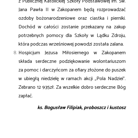
z Publicznej Katolickiej Szkoły Podstawowej im. Św.
Jana Pawła II w Zakopanem będą rozprowadzać
ozdoby bożonarodzeniowe oraz ciastka i pierniki.
Dochód w całości zostanie przekazany na zakup
potrzebnych pomocy dla Szkoły w Lądku Zdroju,
która podczas wrześniowej powodzi została zalana.
Hospicjum Jezusa Miłosiernego w Zakopanem
składa serdeczne podziękowanie wolontariuszom
za pomoc i darczyńcom za ofiary złożone do puszek
w ubiegłą niedzielę w ramach akcji „Pola Nadziei”.
Zebrano 12 935zł. Za wszelkie dobro serdeczne Bóg
zapłać.
ks. Bogusław Filipiak, proboszcz i kustosz