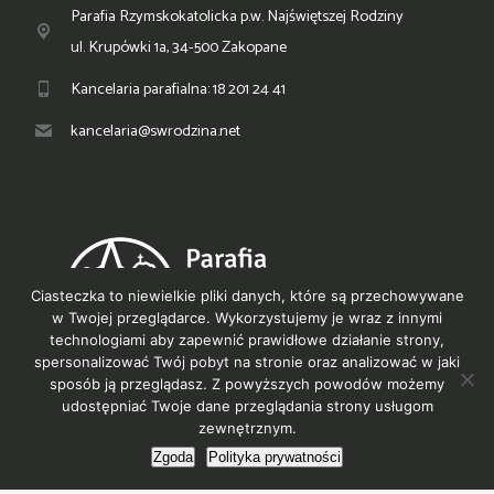
Parafia Rzymskokatolicka p.w. Najświętszej Rodziny
ul. Krupówki 1a, 34-500 Zakopane
Kancelaria parafialna: 18 201 24 41
kancelaria@swrodzina.net
Ciasteczka to niewielkie pliki danych, które są przechowywane
w Twojej przeglądarce. Wykorzystujemy je wraz z innymi
technologiami aby zapewnić prawidłowe działanie strony,
spersonalizować Twój pobyt na stronie oraz analizować w jaki
sposób ją przeglądasz. Z powyższych powodów możemy
© PNR Zakopane 2021
udostępniać Twoje dane przeglądania strony usługom
zewnętrznym.
Polityka prywatności
Zgoda
Polityka prywatności