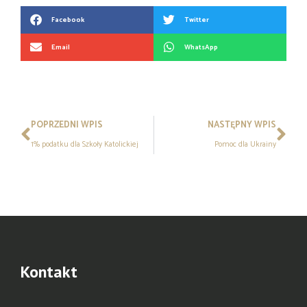
Facebook
Twitter
Email
WhatsApp
POPRZEDNI WPIS
NASTĘPNY WPIS
1% podatku dla Szkoły Katolickiej
Pomoc dla Ukrainy
Kontakt