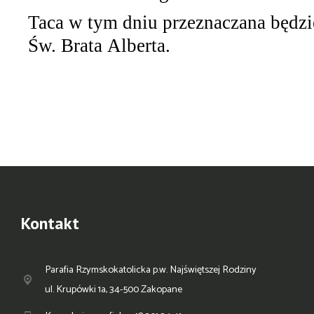
Taca w tym dniu przeznaczana będzi
Św. Brata Alberta.
Kontakt
Parafia Rzymskokatolicka p.w. Najświętszej Rodziny
ul. Krupówki 1a, 34-500 Zakopane