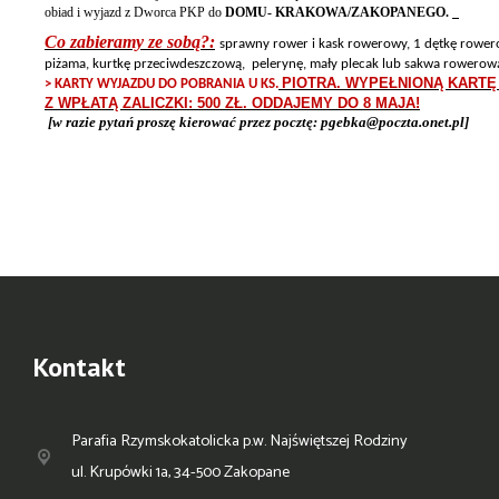
obiad i wyjazd z Dworca PKP do
DOMU- KRAKOWA/ZAKOPANEGO.
Co zabieramy ze sobą?:
sprawny rower i kask rowerowy, 1 dętkę rower
piżama, kurtkę przeciwdeszczową, pelerynę, mały plecak lub sakwa rowerowa
PIOTRA. WYPEŁNIONĄ KART
> KARTY WYJAZDU DO POBRANIA U KS.
Z WPŁATĄ ZALICZKI: 500 ZŁ. ODDAJEMY DO 8 MAJA!
[w razie pytań proszę kierować przez pocztę: pgebka@poczta.onet.pl]
Kontakt
Parafia Rzymskokatolicka p.w. Najświętszej Rodziny
ul. Krupówki 1a, 34-500 Zakopane