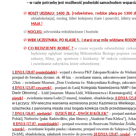
– w razie potrzeby jest możliwość podwózki samochodem wsparci
Ø
KOSZT UDZIAŁU: 1400 ZŁ
. [rodzeństwo, rodzice płacą po 1300 z
obiadokolacja], nocleg, bilet kolejowy (tam i powrót), bile
MAJA !
Ø
NOCLEG:
schroniska młodzieżowe i hostele
Ø
WIEK UCZESTNIKA: PO KLASIE 5. i starsi oraz mile widziane 
Ø
CO BĘDZIEMY ROBIĆ ?
w czasie wyjazdu odwiedzimy ciekawe
będziemy zgłębiać tematykę Miłosierdzia Bożego poprzez cod
zabawy, filmy, gry sportowe i konkursy. W trakcie codzienn
i zwiedzanie zabytków, które odwiedzimy:
1 DNIA [20.07-poniedziałek]
–
wyjazd z dworca PKP Zakopane/Kraków do Wielunia 
przejazd do Sieradza; dystans: ok. 48 km. – zwiedzanie miasta, zakwaterowanie [inter
22km. – zwiedzanie Muzeum „Dom Urodzenia św. Maksymiliana Kolbego, zakwatero
4 DNIA [23.07-czwartek]
–
przejazd do Łask
[
Kolegiata Nawiedzenia NMP i św
Dwór Obronny]
– Łódź [muzeum: Miasta Łódź, Włókiennictwa i Kinematografii]; 
piątek]
–
zwiedzania miasta Łodzi [3 muzea], śniadanie, obiadokolacja.
6 DNIA [25.0
w Łęczycy: XIV-wieczna warownia wzniesiona przez Kazimierza Wielkiego,
szlachecka z panoramą miasta oraz bogata kolekcja rzeźb przedstawiający
7 DNIA [26.07- niedziela]
–
DZIEŃ BEZ „DWÓCH KÓLEK”
– przejazd autoka
Polski], Nieborów [pałac Radziwiłłów, plan filmowy „Akademii Pana Kleksa”], Ark
.
8 DNIA [27.07- poniedziałek]
–
przejazd rowerem do Rezerwatu Niebieskie Źródła, ,
wtorek]
–
zwiedzanie kopalni piasku i skansenu, przejazd rowerem do Sulejowa [Opa
[SchM], obiadokolacja, załadunek rowerów do powrotu.
10 DNIA [29.07- środa]
–
z