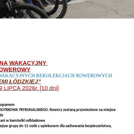
 NA WAKACYJNY
ROWEROWY
 WAKACYJNYCH REKOLEKCJACH ROWEROWYCH
EMI ŁÓDZKIEJ”
9 LIPCA 2026r. [10 dni]
akopanem
z PIOTRKOWA TRYBUNALSKIEGO. Rowery zostaną przywiezione na miejsce
że
rani w kamizelki odblaskowe
iejsze grupy do 15 osób z opiekunem dla zachowania bezpieczeństwa,