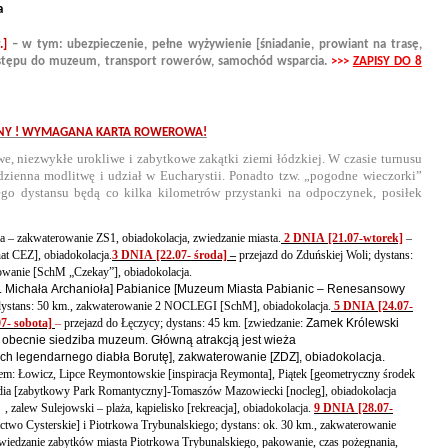
a
ł.]
– w tym: ubezpieczenie, pełne wyżywienie [śniadanie, prowiant na trasę,
ty wstępu do muzeum, transport rowerów, samochód wsparcia.
>>>
ZAPISY DO 8
RODZINY ! WYMAGANA KARTA ROWEROWA!
, niezwykłe urokliwe i zabytkowe zakątki ziemi łódzkiej. W czasie turnusu
zienna modlitwę i udział w Eucharystii. Ponadto tzw. „pogodne wieczorki”
ego dystansu będą co kilka kilometrów przystanki na odpoczynek, posiłek
– zakwaterowanie ZS1, obiadokolacja, zwiedzanie miasta.
2 DNIA [21.07-wtorek]
–
nat CEZ], obiadokolacja.
3 DNIA [22.07- środa]
–
przejazd do Zduńskiej Woli; dystans:
wanie [SchM „Czekay”], obiadokolacja.
. Michała Archanioła] Pabianice [Muzeum Miasta Pabianic – Renesansowy
dystans: 50 km., zakwaterowanie 2 NOCLEGI [SchM], obiadokolacja.
5 DNIA [24.07-
7- sobota]
–
przejazd do Łęczycy; dystans: 45 km. [zwiedzanie:
Zamek Królewski
 obecnie siedziba muzeum. Główną atrakcją jest wieża
ch legendarnego diabła Borutę], zakwaterowanie [ZDZ], obiadokolacja.
rem: Łowicz, Lipce Reymontowskie [inspiracja Reymonta], Piątek [geometryczny środek
adia [zabytkowy Park Romantyczny]-Tomaszów Mazowiecki [nocleg], obiadokolacja
 zalew Sulejowski – plaża, kąpielisko [rekreacja], obiadokolacja.
9 DNIA [28.07-
ctwo Cysterskie] i Piotrkowa Trybunalskiego; dystans: ok. 30 km., zakwaterowanie
wiedzanie zabytków miasta Piotrkowa Trybunalskiego, pakowanie, czas pożegnania,