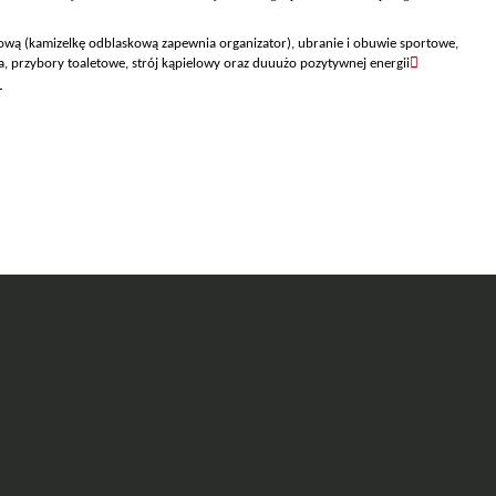
ową (kamizelkę odblaskową zapewnia organizator), ubranie i obuwie sportowe,

, przybory toaletowe, strój kąpielowy oraz duuużo
pozytywnej energii
Ę