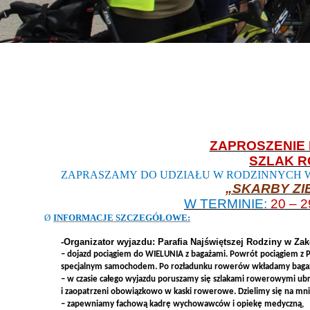
ZAPROSZENIE
SZLAK 
ZAPRASZAMY DO UDZIAŁU W RODZINNYCH
„SKARBY ZI
W TERMINIE:
20 – 2
Ø
INFORMACJE SZCZEGÓŁOWE:
-Organizator wyjazdu: Parafia Najświętszej Rodziny w Z
– dojazd pociągiem do WIELUNIA z bagażami. Powrót pociągiem 
specjalnym samochodem. Po rozładunku rowerów wkładamy baga
– w czasie całego wyjazdu poruszamy się szlakami rowerowymi ub
i zaopatrzeni obowiązkowo w kaski rowerowe. Dzielimy się na mn
– zapewniamy fachową kadrę wychowawców i opiekę medyczną,