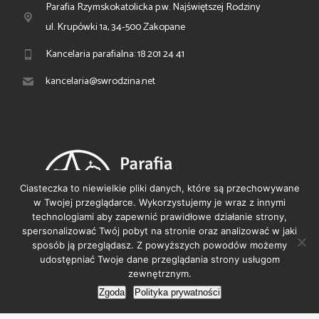
Parafia Rzymskokatolicka p.w. Najświętszej Rodziny
ul. Krupówki 1a, 34-500 Zakopane
Kancelaria parafialna: 18 201 24 41
kancelaria@swrodzina.net
Ciasteczka to niewielkie pliki danych, które są przechowywane
w Twojej przeglądarce. Wykorzystujemy je wraz z innymi
technologiami aby zapewnić prawidłowe działanie strony,
spersonalizować Twój pobyt na stronie oraz analizować w jaki
sposób ją przeglądasz. Z powyższych powodów możemy
© PNR Zakopane 2021
udostępniać Twoje dane przeglądania strony usługom
zewnętrznym.
Polityka prywatności
Zgoda
Polityka prywatności