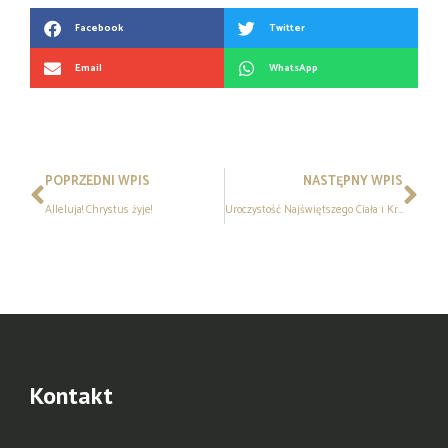
Facebook
Twitter
Email
WhatsApp
POPRZEDNI WPIS
NASTĘPNY WPIS
Alleluja! Chrystus żyje!
Uroczystość Najświętszego Ciała i Krwi Chrystusa – Boże Ciało
Kontakt