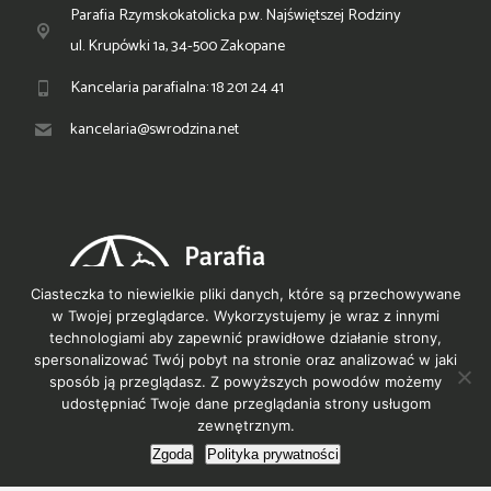
Parafia Rzymskokatolicka p.w. Najświętszej Rodziny
ul. Krupówki 1a, 34-500 Zakopane
Kancelaria parafialna: 18 201 24 41
kancelaria@swrodzina.net
Ciasteczka to niewielkie pliki danych, które są przechowywane
w Twojej przeglądarce. Wykorzystujemy je wraz z innymi
technologiami aby zapewnić prawidłowe działanie strony,
spersonalizować Twój pobyt na stronie oraz analizować w jaki
sposób ją przeglądasz. Z powyższych powodów możemy
© PNR Zakopane 2021
udostępniać Twoje dane przeglądania strony usługom
zewnętrznym.
Polityka prywatności
Zgoda
Polityka prywatności