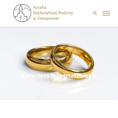
27 maja, 2021
Katechezy Przedmałżeńskie