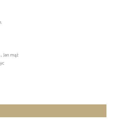
m.
., Jan mąż
hyc