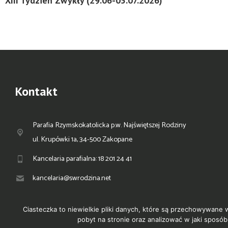
XIII Tydzień Zwykły (29.06-05.07.2026)
Kontakt
Parafia Rzymskokatolicka p.w. Najświętszej Rodziny
ul. Krupówki 1a, 34-500 Zakopane
Kancelaria parafialna: 18 201 24 41
kancelaria@swrodzina.net
Ciasteczka to niewielkie pliki danych, które są przechowywane 
pobyt na stronie oraz analizować w jaki spo