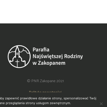
© PNR Zakopane 2021
Polityka prywatności
 aby zapewnić prawidłowe działanie strony, spersonalizować Twój
ane przeglądania strony usługom zewnętrznym.