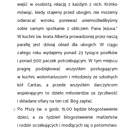
wejść w osobistą relację z każdym z nich. Krótko
mówiąc, kiedy stajemy przed ubogim,
nie możemy
odwracać wzroku, ponieważ uniemożliwilibyśmy
sobie samym spotkanie z obliczem Pana
Jezusa.”
W kuchni św. brata Alberta prowadzonej przez naszą
parafię jest dzisiaj obiad dla
ubogich. W ciągu
całego roku wydajemy ponad 23 tysiące posiłków
i ponad 500 paczek
potrzebującym. W tym miejscu
pragnę podziękować wszystkim posługującym
w kuchni,
wolontariuszom i młodzieży ze szkolnych
kół Caritas, a przede wszystkim darczyńcom
wspierającym to dzieło miłosierdzia za życzliwość
i składane ofiary na ten cel. Bóg zapłać.
Po Mszy św. o godz. 15.00 będzie błogosławienie
dzieci, a za tydzień błogosławienie małżeństw
i
rodzin oczekujących i modlących się o potomstwo.