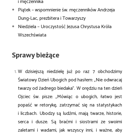
i męczennika
Piątek – wspomnienie św. męczenników Andrzeja
Dung-Lac, prezbitera i Towarzyszy
Niedziela – Uroczystość Jezusa Chrystusa Króla
Wszechświata
Sprawy bieżące
W dzisiejszą niedzielę już po raz 7 obchodzimy
Światowy Dzień Ubogich pod hasłem: „Nie odwracaj
twarzy od żadnego biedaka”. W orędziu na ten dzień
Ojciec św. pisze: „Mówiąc o ubogich, łatwo
jest
popaść w retorykę, zatrzymać się na statystykach
i liczbach. Ubodzy są ludźmi, mają twarze,
historie,
serca i dusze. Są braćmi i siostrami ze swoimi
zaletami i wadami, jak wszyscy inni, i
ważne, aby