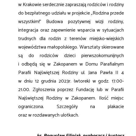
w
Krakowie serdecznie zapraszają rodziców i rodziny
do bezpłatnego udziału w projekcie „Rodzina
przede
wszystkim!” Budowa pozytywnej wizji rodziny,
integracja oraz zapewnienie wsparcia w
sytuacjach
trudnych dla rodzin z terenów miejsko-wiejskich
województwa małopolskiego.
Warsztaty skierowane
są do rodziców dzieci pierwszokomunijnych
i odbędą się w Zakopanem w
Domu Parafialnym
Parafii Najświętszej Rodziny ul. Jana Pawła II 4
w dniu 12 grudnia 2023r.
(wtorek) w godz. 17.00-
21.00. Zgłoszenia poprzez Fundację lub w Parafii
Najświętszej Rodziny w
Zakopanem. Ilość miejsc
ograniczona. Szczegóły na plakacie
oraz w rozdawanych ulotkach.
ks. Bogusław Filipiak, proboszcz i kustosz