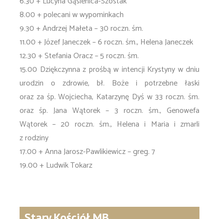
6.30 + Lucyna Gąsienica-Szostak
8.00 + polecani w wypominkach
9.30 + Andrzej Małeta – 30 roczn. śm.
11.00 + Józef Janeczek – 6 roczn. śm., Helena Janeczek
12.30 + Stefania Oracz – 5 roczn. śm.
15.00 Dziękczynna z prośbą w intencji Krystyny w dniu
urodzin o zdrowie, bł. Boże i potrzebne łaski
oraz za śp. Wojciecha, Katarzynę Dyś w 33 roczn. śm.
oraz śp. Jana Wątorek – 3 roczn. śm., Genowefa
Wątorek – 20 roczn. śm., Helena i Maria i zmarli
z rodziny
17.00 + Anna Jarosz-Pawlikiewicz – greg. 7
19.00 + Ludwik Tokarz
Stary Kościół MB