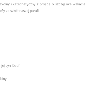
zkolny i katechetyczny z prośbą o szczęśliwe wakacje
ży ze szkół naszej parafii
jej syn Józef
dziny