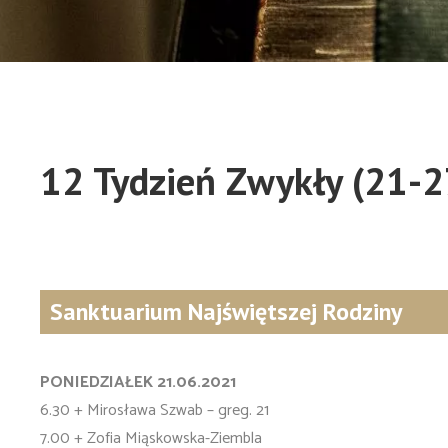
12 Tydzień Zwykły (21-2
Sanktuarium Najświętszej Rodziny
PONIEDZIAŁEK 21.06.2021
6.30 + Mirosława Szwab – greg. 21
7.00 + Zofia Miąskowska-Ziembla