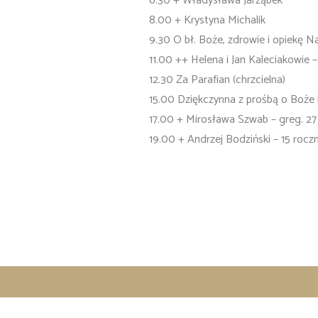
6.30 + Władysława Jarząbek
8.00 + Krystyna Michalik
9.30 O bł. Boże, zdrowie i opiekę 
11.00 ++ Helena i Jan Kaleciakowie –
12.30 Za Parafian (chrzcielna)
15.00 Dziękczynna z prośbą o Boże bł.
17.00 + Mirosława Szwab – greg. 27
19.00 + Andrzej Bodziński – 15 roczn