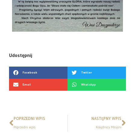
Udostępnij
Facebook
Twitter
Email
WhatsApp
POPRZEDNI WPIS
NASTĘPNY WPIS
Poprzedni wpis
Kolędnicy Misyjni