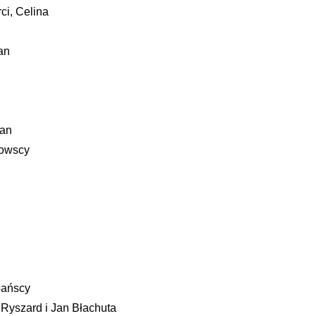
ci, Celina
an
an
łowscy
bańscy
Ryszard i Jan Błachuta